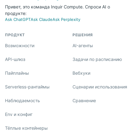
Привет, это команда Inquir Compute. Спроси AI о
продукте:
Ask ChatGPT
Ask Claude
Ask Perplexity
ПРОДУКТ
РЕШЕНИЯ
Возможности
AI-агенты
API-шлюз
Задачи по расписанию
Пайплайны
Вебхуки
Serverless-рантаймы
Сценарии использования
Наблюдаемость
Сравнение
Env и конфиг
Тёплые контейнеры