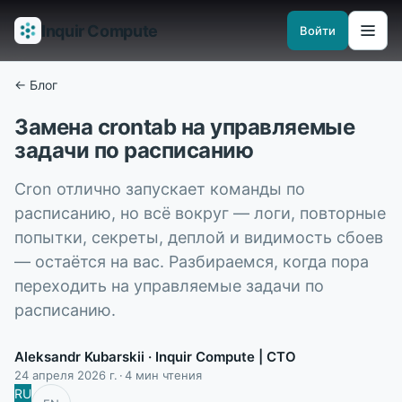
Inquir Compute
Войти
Возможности
API-шлюз
Пайплайны
Serverless-рантаймы
Наблюд
← Блог
Замена crontab на управляемые
задачи по расписанию
Cron отлично запускает команды по
расписанию, но всё вокруг — логи, повторные
попытки, секреты, деплой и видимость сбоев
— остаётся на вас. Разбираемся, когда пора
переходить на управляемые задачи по
расписанию.
Aleksandr Kubarskii
· Inquir Compute | CTO
24 апреля 2026 г.
4 мин чтения
RU