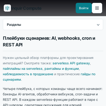
Inquir Compute
Войти
Возможности
API-шлюз
Пайплайны
Serverless-рантаймы
Наблюд
Разделы
Плейбуки сценариев: AI, webhooks, cron и
REST API
Нужен цельный обзор платформы для проектирования
интеграций? Смотрите также:
serverless API gateway
,
пайплайны на serverless
,
рантаймы и функции
,
наблюдаемость в продакшене
и практические
гайды по
сценариям
.
Четыре плейбука, с которых команды чаще всего начинают:
бэкенды AI-агентов, обработчики вебхуков, cron-задачи и
REST API. В каждом serverless-функции работают в паре с
API-шлюзом, секретами окружения для ключей