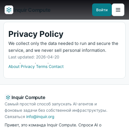
Inquir Compute
Войти
Возможности
API-шлюз
Пайплайны
Serverless-рантаймы
Наблюд
Privacy Policy
We collect only the data needed to run and secure the
service, and we never sell personal information.
Last updated:
2026-04-20
·
·
·
About
Privacy
Terms
Contact
Inquir Compute
Самый простой способ запускать AI-агентов и
фоновые задачи без собственной инфраструктуры.
Связаться
info@inquir.org
Привет, это команда Inquir Compute. Спроси AI о