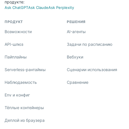
продукте:
Ask ChatGPT
Ask Claude
Ask Perplexity
ПРОДУКТ
РЕШЕНИЯ
Возможности
AI-агенты
API-шлюз
Задачи по расписанию
Пайплайны
Вебхуки
Serverless-рантаймы
Сценарии использования
Наблюдаемость
Сравнение
Env и конфиг
Тёплые контейнеры
Деплой из браузера