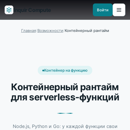
Inquir Compute
Войти
Возможности
API-шлюз
Пайплайны
Serverless-рантаймы
Наблюд
Главная
/
Возможности
/
Контейнерный рантайм
Контейнер на функцию
Контейнерный рантайм
для serverless-функций
Node.js, Python и Go: у каждой функции свои