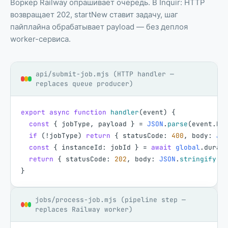
Воркер Railway опрашивает очередь. В Inquir: HTTP
возвращает 202, startNew ставит задачу, шаг
пайплайна обрабатывает payload — без деплоя
worker-сервиса.
api/submit-job.mjs (HTTP handler —
replaces queue producer)
export
async
function
handler
(
event
)
{
const
{
jobType
,
payload
}
=
JSON
.
parse
(
event
.
bo
if
(
!
jobType
)
return
{
statusCode
:
400
,
body
:
JS
const
{
instanceId
:
jobId
}
=
await
global
.
durab
return
{
statusCode
:
202
,
body
:
JSON
.
stringify
(
{
}
jobs/process-job.mjs (pipeline step —
replaces Railway worker)