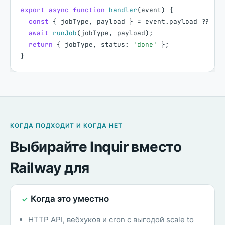
export
async
function
handler
(
event
)
{
const
{
jobType
,
payload
}
=
event
.
payload
?
?
{
}
await
runJob
(
jobType
,
payload
)
;
return
{
jobType
,
status
:
'done'
}
;
}
КОГДА ПОДХОДИТ И КОГДА НЕТ
Выбирайте Inquir вместо
Railway для
Когда это уместно
✓
HTTP API, вебхуков и cron с выгодой scale to