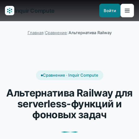
Inquir Compute
Войти
Возможности
API-шлюз
Пайплайны
Serverless-рантаймы
Наблюд
Главная
/
Сравнение
/
Альтернатива Railway
Сравнение · Inquir Compute
Альтернатива Railway для
serverless-функций и
фоновых задач