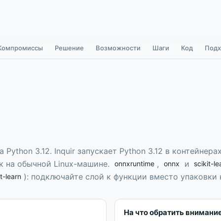
Компромиссы
Решение
Возможности
Шаги
Код
Подх
 Python 3.12
.
Inquir запускает Python 3.12 в контейнерах
ак на обычной Linux-машине.
,
и
onnxruntime
onnx
scikit-le
): подключайте слой к функции вместо упаковки
t-learn
На что обратить внимани