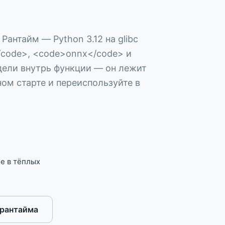
ь, быстрый ACK, async-обработка
o
обытий, дедуп delivery ID
антайм — Python 3.12 на glibc
</code>, <code>onnx</code> и
rl, slash-команды
дели внутрь функции — он лежит
ном старте и переиспользуйте в
нов
тный upsert, прогресс
ect storage
ых
потентный delta sync
ие в тёплых
в
ги пайплайна с ретраями
-рантайма