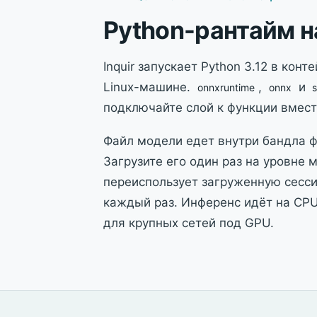
Python-рантайм н
Inquir запускает Python 3.12 в конт
Linux-машине.
,
и
onnxruntime
onnx
s
подключайте слой к функции вмест
Файл модели едет внутри бандла 
Загрузите его один раз на уровне 
переиспользует загруженную сесс
каждый раз. Инференс идёт на CPU
для крупных сетей под GPU.