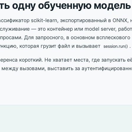
ть одну обученную модель
ссификатор scikit-learn, экспортированный в ONNX,
служивание — это контейнер или model server, рабо
росами. Для запросного, в основном всплескового
нкцию, которая грузит файл и вызывает
.
session.run()
ренса короткий. Не хватает места, где запускать е
и между вызовами, выставить за аутентифицирован