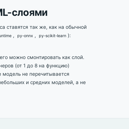
ML-слоями
лёса ставятся так же, как на обычной
,
,
):
untime
py-onnx
py-scikit-learn
 его можно смонтировать как слой.
еров (от 1 до 8 на функцию)
е модель не перечитывается
небольших и средних моделей, а не