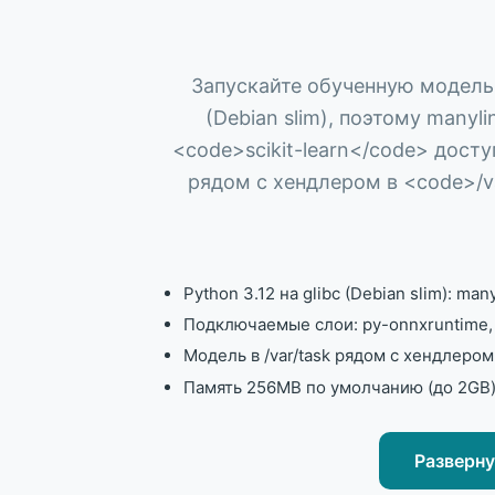
Запускайте обученную модель 
(Debian slim), поэтому many
<code>scikit-learn</code> дос
рядом с хендлером в <code>/va
Python 3.12 на glibc (Debian slim): m
Подключаемые слои: py-onnxruntime, p
Модель в /var/task рядом с хендлеро
Память 256MB по умолчанию (до 2GB)
Разверн