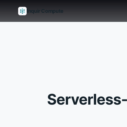
Inquir Compute
Возможности
API-шлюз
Пайплайны
Serverless-рантаймы
Serverles