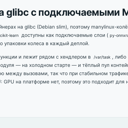
а glibc с подключаемыми 
ейнерах на glibc (Debian slim), поэтому manylinux-ко
доступны как подключаемые слои (
cikit-learn
py-onnxr
о упаковки колеса в каждый деплой.
функции и лежит рядом с хендлером в
, либо
/var/task
модуля — на холодном старте — и тёплый пул контейн
ию между вызовами, так что при стабильном трафик
: GPU на платформе нет, поэтому это подходит для 