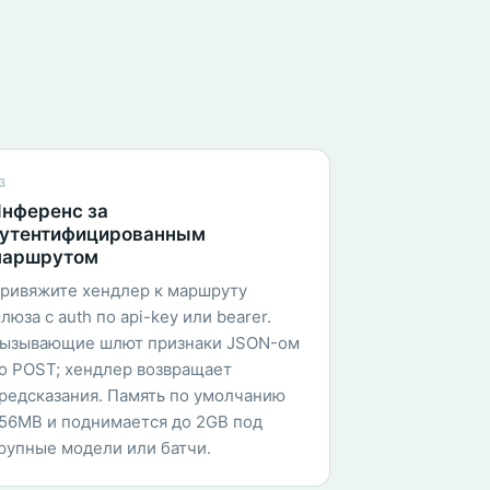
3
нференс за
утентифицированным
аршрутом
ривяжите хендлер к маршруту
люза с auth по api-key или bearer.
ызывающие шлют признаки JSON-ом
о POST; хендлер возвращает
редсказания. Память по умолчанию
56MB и поднимается до 2GB под
рупные модели или батчи.