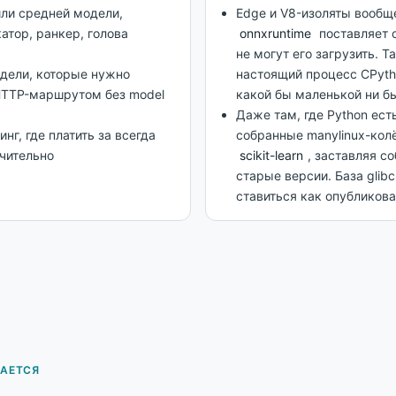
ли средней модели,
Edge и V8-изоляты вообщ
тор, ранкер, голова
onnxruntime
поставляет 
не могут его загрузить. 
одели, которые нужно
настоящий процесс CPytho
HTTP-маршрутом без model
какой бы маленькой ни б
Даже там, где Python есть
г, где платить за всегда
собранные manylinux-кол
чительно
scikit-learn
, заставляя с
старые версии. База glibc
ставиться как опубликова
МАЕТСЯ