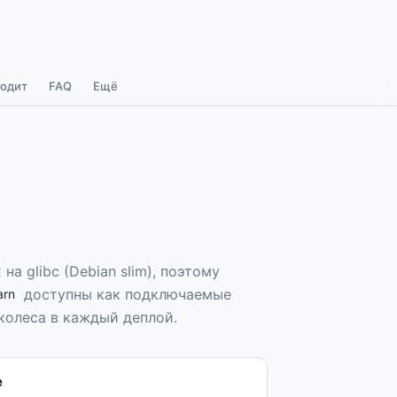
одит
FAQ
Ещё
 на glibc (Debian slim), поэтому
доступны как подключаемые
arn
 колеса в каждый деплой.
е