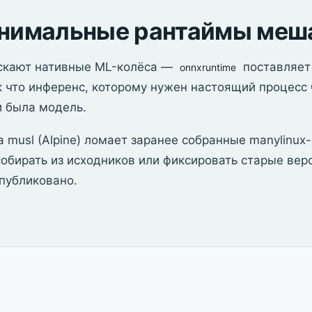
инимальные рантаймы меш
ускают нативные ML-колёса —
поставляет
onnxruntime
ак что инференс, которому нужен настоящий процесс 
и была модель.
на musl (Alpine) ломает заранее собранные manylinux
собирать из исходников или фиксировать старые верси
опубликовано.