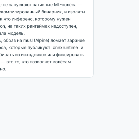
е не запускают нативные ML-колёса —
скомпилированный бинарник, и изоляты
Так что инференс, которому нужен
n, на таких рантаймах недоступен,
ыла модель.
, образ на musl (Alpine) ломает заранее
ёса, которые публикуют
onnxruntime
и
обирать из исходников или фиксировать
 — это то, что позволяет колёсам
но.