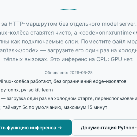
Next.js на Vercel; async-работа и cron — в Inquir
HMAC по raw body, идемпотентност
Альтернатива Supabase Edge Functions
GitHub webhooks
Deno-изоляты против контейнеров Node.js, Python и G
timing-safe HMAC, маршрутизация с
за HTTP-маршрутом без отдельного model server. Р
linux-колёса ставятся чисто, а <code>onnxruntime
Альтернатива Railway
Slack webhooks
Постоянные сервисы против event-driven serverless
ACK за 3 с, async через response_u
тупны как подключаемые слои. Поместите файл мо
r/task</code> — загрузите его один раз на холод
Альтернатива Render
Обработка CSV
Background Workers и cron против serverless-пайплай
Чанковый async-импорт, идемпотен
тёплых вызовах. Это инференс на CPU: GPU нет.
Альтернатива Fly.io
Обработка PDF
Обновлено: 2026-06-28
Распределённые VM против Lambda-style serverless
Async-генерация и извлечение с obj
anylinux-колёса работают, без ограничений edge-изолятов
Альтернатива Heroku Scheduler
Плановая синхронизация данн
y-onnx, py-scikit-learn
Полные cron-выражения, история запусков и ретраи
Инкрементальный watermark и идем
м — загрузка один раз на холодном старте, переиспользован
Альтернатива BullMQ
Ночной ETL
; таймаут 5с по умолчанию, максимум 15 минут
Очереди Redis + воркер против serverless-пайплайно
Extract → Transform → Load как ша
уть функцию инференса
→
Документация Python
Все сравнения
→
Все сценарии
→