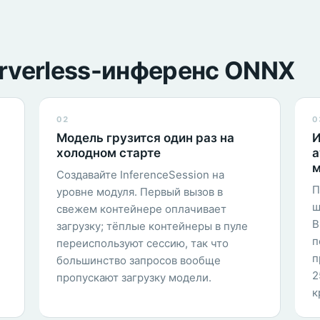
rverless-инференс ONNX
02
0
Модель грузится один раз на
И
холодном старте
а
м
Создавайте InferenceSession на
П
уровне модуля. Первый вызов в
ш
свежем контейнере оплачивает
В
загрузку; тёплые контейнеры в пуле
п
переиспользуют сессию, так что
п
большинство запросов вообще
2
пропускают загрузку модели.
к