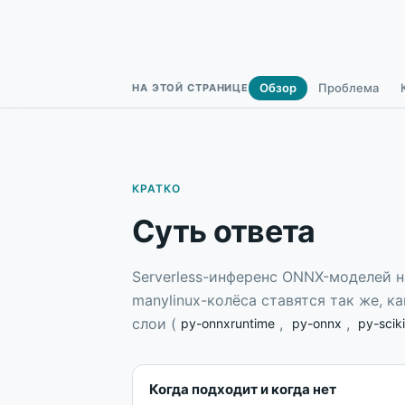
Обзор
Проблема
НА ЭТОЙ СТРАНИЦЕ
КРАТКО
Суть ответа
Serverless-инференс ONNX-моделей на
manylinux-колёса ставятся так же, к
слои (
,
,
py-onnxruntime
py-onnx
py-sciki
Когда подходит и когда нет