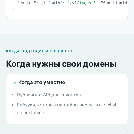
"routes"
:
[
{
"path"
:
"/v1/ingest"
,
"functionId"
:
}
КОГДА ПОДХОДИТ И КОГДА НЕТ
Когда нужны свои домены
Когда это уместно
✓
Публичные API для клиентов
Вебхуки, которые партнёры вносят в allowlist
по hostname