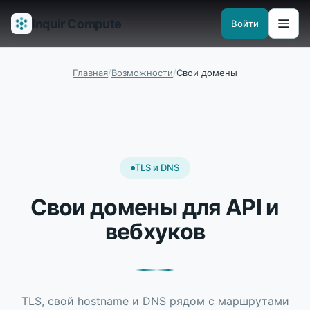
Inquir Compute
Войти
Возможности
API-шлюз
Пайплайны
Serverless-рантаймы
Наблюд
Главная
/
Возможности
/
Свои домены
TLS и DNS
Свои домены для API и
вебхуков
TLS, свой hostname и DNS рядом с маршрутами