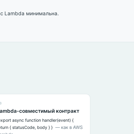
 с Lambda минимальна.
3
ambda-совместимый контракт
export async function handler(event) {
— как в AWS
eturn { statusCode, body } }