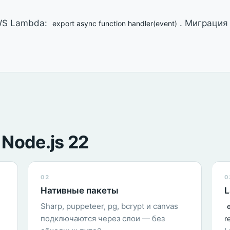
AWS Lambda:
. Миграция
export async function handler(event)
Node.js 22
02
0
Нативные пакеты
L
Sharp, puppeteer, pg, bcrypt и canvas
подключаются через слои — без
r