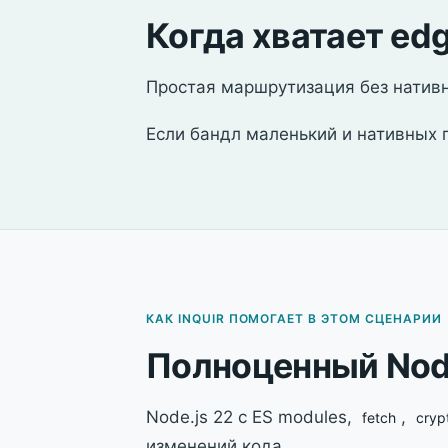
Когда хватает ed
Простая маршрутизация без нативн
Если бандл маленький и нативных 
КАК INQUIR ПОМОГАЕТ В ЭТОМ СЦЕНАРИИ
Полноценный Node
Node.js 22 с ES modules,
,
fetch
cryp
изменений кода.