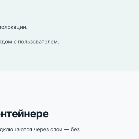
еолокации.
ядом с пользователем.
онтейнере
дключаются через слои — без