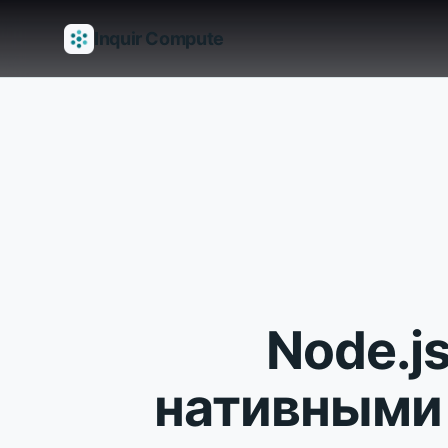
Inquir Compute
Возможности
API-шлюз
Пайплайны
Serverless-рантаймы
Node.j
нативными