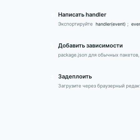
Написать handler
1
Экспортируйте
;
handler(event)
eve
Добавить зависимости
2
package.json для обычных пакетов,
Задеплоить
3
Загрузите через браузерный редак