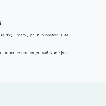
s
,
,
и
там
ire("fs")
sharp
pg
puppeteer
 надёжнее полноценный Node.js в