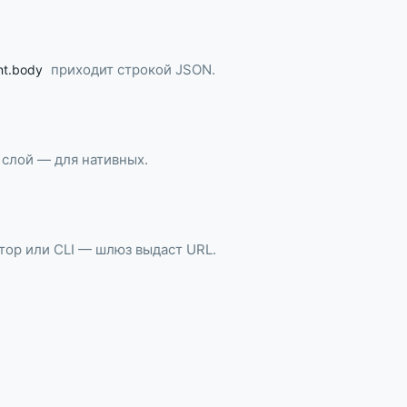
приходит строкой JSON.
nt.body
 слой — для нативных.
тор или CLI — шлюз выдаст URL.