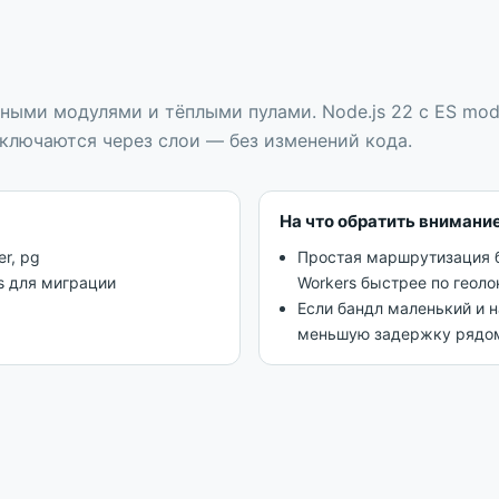
тивными модулями и тёплыми пулами
.
Node.js 22 с ES mod
ключаются через слои — без изменений кода.
На что обратить внимани
r, pg
Простая маршрутизация б
s для миграции
Workers быстрее по геоло
Если бандл маленький и н
меньшую задержку рядом